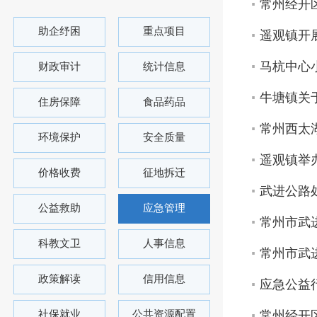
常州经开
助企纾困
重点项目
遥观镇开
马杭中心
财政审计
统计信息
牛塘镇关
住房保障
食品药品
常州西太
环境保护
安全质量
遥观镇举
价格收费
征地拆迁
武进公路
公益救助
应急管理
常州市武
科教文卫
人事信息
常州市武
政策解读
信用信息
应急公益
社保就业
公共资源配置
常州经开