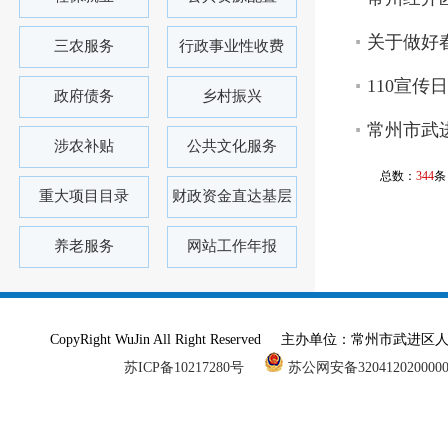
关于做好
三农服务
行政事业性收费
110宣传日
政府债务
乡村振兴
常州市武
涉农补贴
公共文化服务
总数：
344
条
重大项目目录
财政资金直达基层
养老服务
网站工作年报
CopyRight WuJin All Right Reserved 主办单
苏ICP备10217280号
苏公网安备320412020000