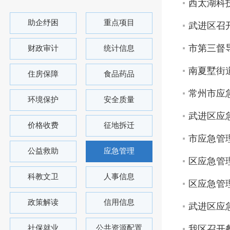
西太湖科
助企纾困
重点项目
武进区召
市第三督
财政审计
统计信息
南夏墅街
住房保障
食品药品
常州市应
环境保护
安全质量
武进区应
价格收费
征地拆迁
市应急管
公益救助
应急管理
区应急管
科教文卫
人事信息
区应急管
政策解读
信用信息
武进区应
社保就业
公共资源配置
我区召开