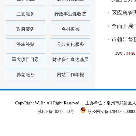
区应急管
三农服务
行政事业性收费
全面开展
政府债务
乡村振兴
市领导督
涉农补贴
公共文化服务
总数：
344
条
重大项目目录
财政资金直达基层
养老服务
网站工作年报
CopyRight WuJin All Right Reserved 主办单
苏ICP备10217280号
苏公网安备320412020000