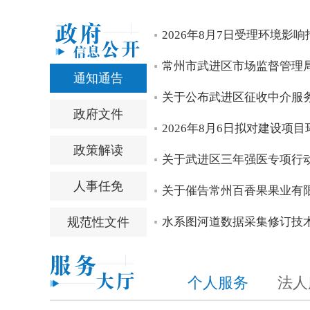
区四套班子领导开展高温慰问活动
区四套班子领导开展“八一”走访慰问
中国共产党常州市武进区第十四届委员会召开第一次全体
中国共产党常州市武进区第十四次代表大会胜利闭幕
区第十四次党代会主席团常务委员会委员看望党代表
null
2026年8月7日受理环境影
null
null
null
null
null
常州市武进区市场监督管理
通知通告
关于公布武进区征收中介服务
政府文件
2026年8月6日拟对建设项
政策解读
关于武进区三年强医专项行
人事任免
关于催告常州百香果果业有限
规范性文件
水系图河道数据采集修订技
个人服务
法人