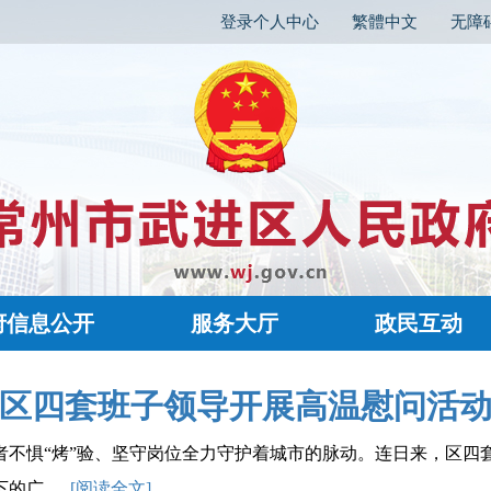
登录个人中心
繁體中文
无障
府信息公开
服务大厅
政民互动
区四套班子领导开展高温慰问活
者不惧“烤”验、坚守岗位全力守护着城市的脉动。连日来，区四
.....
[阅读全文]