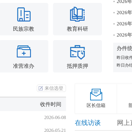
202
202
202
民族宗教
教育科研
202
办件
昨日收
准营准办
抵押质押
昨日办
来信选登
收件时间
区长信箱
2026-06-08
在线访谈
网上
2026-05-21