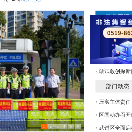
政务要闻
区领导检查全
区四套班子领
我区组织收听
敢试敢创探新
部门动态
压实主体责任
区国动办召开
、
1
2
3
4
5
6
武进区全面启