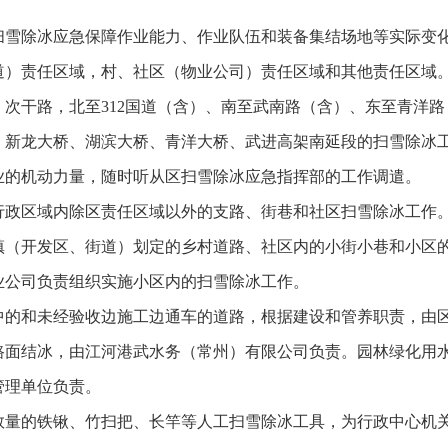
扫雪除冰应急保障作业能力、作业队伍和装备集结场地等实际变
道）责任区域，村、社区（物业公司）责任区域和其他责任区域
次干路，北至312国道（含）、南至武南路（含）、东至青洋
、新龙大桥、湖滨大桥、青洋大桥、武进高架南延段的扫雪除冰
业的机动力量，随时听从区扫雪除冰应急指挥部的工作调遣。
行政区域内除区责任区域以外的支路、街巷和社区扫雪除冰工作
镇（开发区、街道）划定的乡村道路、社区内的小街小巷和小区
业公司负责组织实施小区内的扫雪除冰工作。
中的和未经验收边施工边通车的道路，根据建设和管养职责，由
路面结冰，由江河港武水务（常州）有限公司负责。园林绿化用
管理单位负责。
数量的铁锹、竹扫把、长竿等人工扫雪除冰工具，为行政中心机