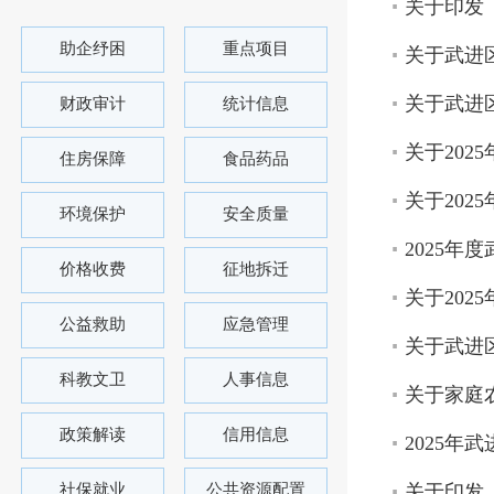
关于印发
助企纾困
重点项目
关于武进
关于武进
财政审计
统计信息
关于20
住房保障
食品药品
关于20
环境保护
安全质量
2025
价格收费
征地拆迁
关于20
公益救助
应急管理
关于武进
科教文卫
人事信息
关于家庭
政策解读
信用信息
2025年
社保就业
公共资源配置
关于印发