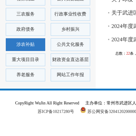
关于武进
三农服务
行政事业性收费
2024
政府债务
乡村振兴
2024年
涉农补贴
公共文化服务
总数：
22
条
重大项目目录
财政资金直达基层
养老服务
网站工作年报
CopyRight WuJin All Right Reserved 主办单
苏ICP备10217280号
苏公网安备320412020000