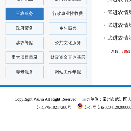
武进农情第
三农服务
行政事业性收费
武进农情第
政府债务
乡村振兴
武进农情第
涉农补贴
公共文化服务
总数：
318
条
重大项目目录
财政资金直达基层
养老服务
网站工作年报
CopyRight WuJin All Right Reserved 主办单
苏ICP备10217280号
苏公网安备320412020000