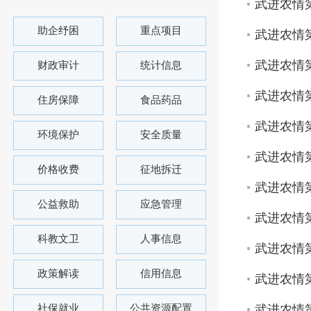
武进农情第
助企纾困
重点项目
武进农情第
武进农情第
财政审计
统计信息
武进农情第
住房保障
食品药品
武进农情第
环境保护
安全质量
武进农情第
价格收费
征地拆迁
武进农情第
公益救助
应急管理
武进农情第
科教文卫
人事信息
武进农情第
政策解读
信用信息
武进农情第
社保就业
公共资源配置
武进农情第