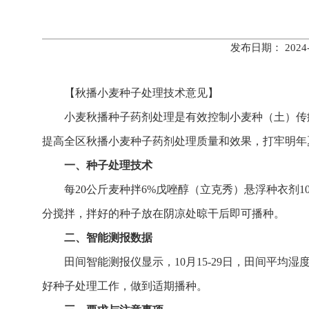
发布日期： 202
【
秋播小麦种子处理技术意见】
小麦秋播种子药剂处理是有效控制小麦种（土）传
提高全区秋播小麦种子药剂处理质量和效果，打牢明年
一、种子处理技术
每
20
公斤麦种拌
6%
戊唑醇（立克秀）悬浮种衣剂
1
分搅拌，拌好的种子放在阴凉处晾干后即可播种。
二、智能测报数据
田间智能测报仪显示，
10
月
15-29
日，田间平均湿
好种子处理工作，做到适期播种。