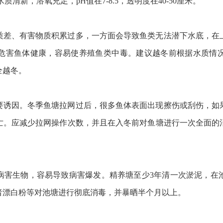
水质清新，溶氧充足，
pH
值在
7-8.5
，透明度在
40-50
厘米。
质差、有害物质积累过多，一方面会导致鱼类无法潜下水底，在
危害鱼体健康，容易使养殖鱼类中毒。建议越冬前根据水质情
全越冬。
要诱因。冬季鱼塘拉网过后，很多鱼体表面出现擦伤或刮伤，如
亡。应减少拉网操作次数，并且在入冬前对鱼塘进行一次全面的
病害生物，容易导致病害爆发。精养塘至少
3
年清一次淤泥，在
者漂白粉等对池塘进行彻底消毒，并暴晒半个月以上。