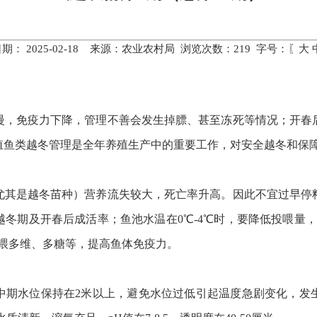
期： 2025-02-18 来源：农业农村局 浏览次数：
219
字号：〖
大
慢，免疫力下降，管理不善会发生掉膘、甚至冻死等情况；开春
殖鱼类越冬管理是全年养殖生产中的重要工作，对安全越冬和保
尤其是越冬苗种）营养流失较大，死亡率升高。因此不宜过早停
越冬期及开春后成活率；鱼池水温在
0℃-4℃
时，要降低投喂量，
喂多维、多糖等，提高鱼体免疫力。
中期水位保持在
2
米以上，避免水位过低引起温度急剧变化，发