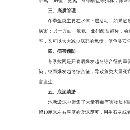
溶氧、
pH
值、氨氮、亚硝酸盐等指标，保证
三、底质管理
冬季鱼类主要在水体下层活动，如果底
病害；另一方面，氨氮、亚硝酸盐超标，会
率，又可以大大减少底部的氧债，使鱼类安
四、病害预防
冬季拉网是开春后爆发越冬综合征的重
染，继而爆发越冬综合征，导致鱼类大量死
害发生。
五、底泥清淤
池塘淤泥中聚集了大量有毒有害物质和
留
10
厘米左右厚度的淤泥即可，用生石灰或