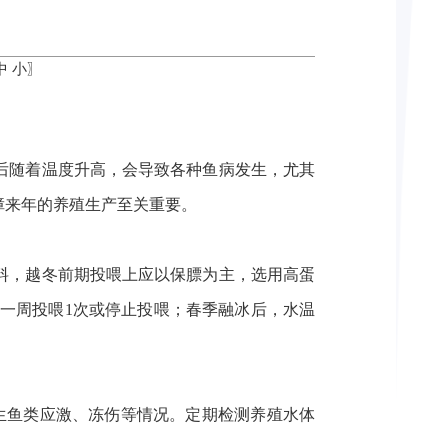
中
小
〗
后随着温度升高，会导致各种鱼病发生，尤其
障来年的养殖生产至关重要。
料，越冬前期投喂上应以保膘为主，选用高蛋
一周投喂
1
次或停止投喂；春季融冰后，水温
生鱼类应激、冻伤等情况。定期检测养殖水体