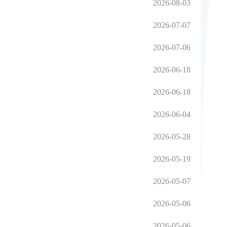
2026-08-03
2026-07-07
2026-07-06
2026-06-18
2026-06-18
2026-06-04
2026-05-28
2026-05-19
2026-05-07
2026-05-06
2026-05-06