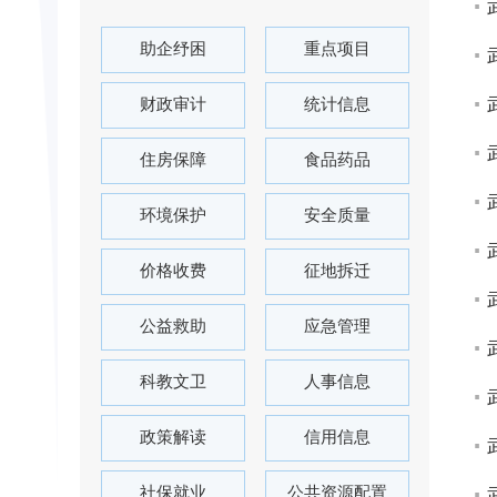
助企纾困
重点项目
财政审计
统计信息
住房保障
食品药品
环境保护
安全质量
价格收费
征地拆迁
公益救助
应急管理
科教文卫
人事信息
政策解读
信用信息
社保就业
公共资源配置