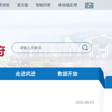
碍浏览
英文版
智能问答
移动端应用
走进武进
数据开放
2026-08-03