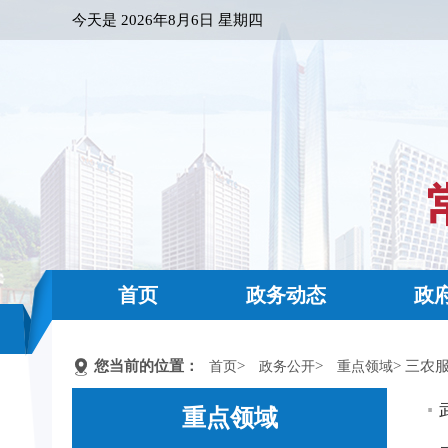
今天是
2026年8月6日 星期四
首页
政务动态
政
您当前的位置：
>
>
> 三农
首页
政务公开
重点领域
重点领域