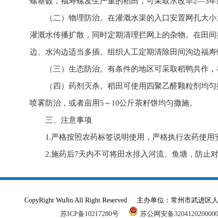
螺基数；福寿螺发生严重的稻田，可采取水改旱2—3
（二）物理防治。在灌溉水渠的入口安置网孔大小为
灌溉水传播扩散，同时定期清理拦网上的杂物。在田间插木
边、水沟边适当多插。组织人工定期清除田间沟边福寿
（三）生态防治。有条件的地区可采取稻鸭共作，在水
（四）药剂灭杀。稻田可使用四聚乙醛颗粒剂均匀
喷雾防治，或者亩用5～10公斤茶籽饼均匀撒施。
三、注意事项
1.严格按照农药标签说明使用，严格执行农药使用
2.施药后7天内不可将田水排入河流、鱼塘，防止
CopyRight WuJin All Right Reserved 主办单
苏ICP备10217280号
苏公网安备320412020000