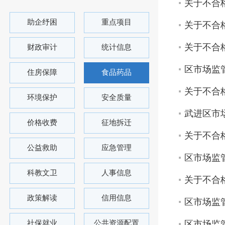
关于不合
助企纾困
重点项目
关于不合
关于不合
财政审计
统计信息
区市场监
住房保障
食品药品
关于不合
环境保护
安全质量
武进区市
价格收费
征地拆迁
关于不合
公益救助
应急管理
区市场监
科教文卫
人事信息
关于不合
政策解读
信用信息
区市场监
社保就业
公共资源配置
区市场监