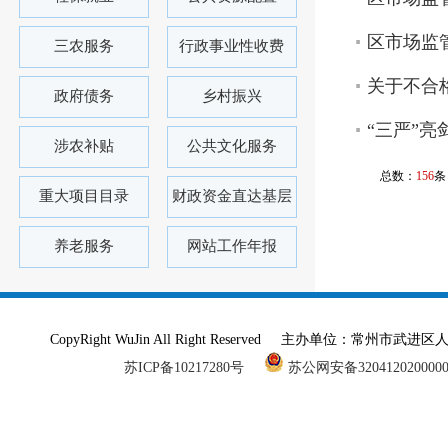
区市场监
三农服务
行政事业性收费
关于不合
政府债务
乡村振兴
“三严”亮
涉农补贴
公共文化服务
总数：
156
条
重大项目目录
财政资金直达基层
养老服务
网站工作年报
CopyRight WuJin All Right Reserved 主办单
苏ICP备10217280号
苏公网安备320412020000