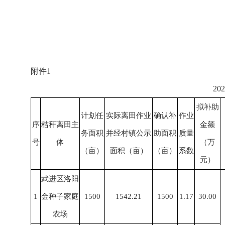
附件1
2
拟补助
计划任
实际离田作业
确认补
作业
序
秸秆离田主
金额
务面积
并经村镇公示
助面积
质量
号
体
（万
（亩）
面积（亩）
（亩）
系数
元）
武进区洛阳
1
金种子家庭
1500
1542.21
1500
1.17
30.00
农场