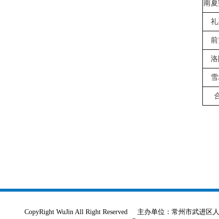
南夏
礼
前
洛
雪
CopyRight WuJin All Right Reserved 主办单