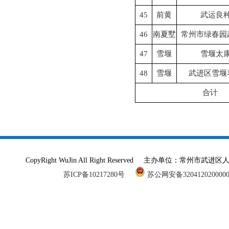
45
前黄
武运良
46
南夏墅
常州市绿春园
47
雪堰
雪堰太
48
雪堰
武进区雪堰
合计
CopyRight WuJin All Right Reserved 主办单
苏ICP备10217280号
苏公网安备320412020000