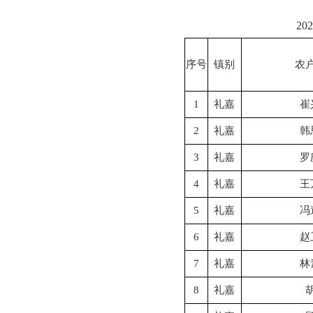
2
序号
镇别
农
1
礼嘉
崔
2
礼嘉
韩
3
礼嘉
罗
4
礼嘉
王
5
礼嘉
冯
6
礼嘉
赵
7
礼嘉
林
8
礼嘉