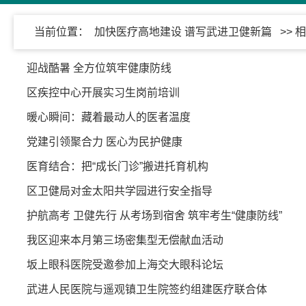
当前位置：
加快医疗高地建设 谱写武进卫健新篇
>> 
迎战酷暑 全方位筑牢健康防线
区疾控中心开展实习生岗前培训
暖心瞬间：藏着最动人的医者温度
党建引领聚合力 医心为民护健康
医育结合：把“成长门诊”搬进托育机构
区卫健局对金太阳共学园进行安全指导
护航高考 卫健先行 从考场到宿舍 筑牢考生“健康防线”
我区迎来本月第三场密集型无偿献血活动
坂上眼科医院受邀参加上海交大眼科论坛
武进人民医院与遥观镇卫生院签约组建医疗联合体