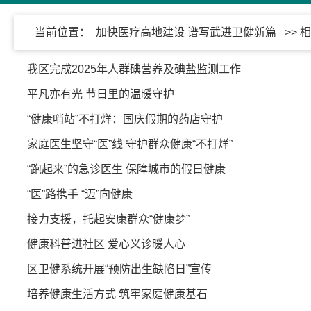
当前位置：
加快医疗高地建设 谱写武进卫健新篇
>> 
我区完成2025年人群碘营养及碘盐监测工作
平凡亦有光 节日里的温暖守护
“健康哨站”不打烊：国庆假期的药店守护
家庭医生坚守“医”线 守护群众健康“不打烊”
“跑起来”的急诊医生 保障城市的假日健康
“医”路携手 “迈”向健康
接力支援，托起安康群众“健康梦”
健康科普进社区 爱心义诊暖人心
区卫健系统开展“预防出生缺陷日”宣传
培养健康生活方式 筑牢家庭健康基石