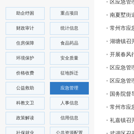
区应急管
助企纾困
重点项目
南夏墅街
常州市应
财政审计
统计信息
湖塘镇召
住房保障
食品药品
开展春风
环境保护
安全质量
区应急管
价格收费
征地拆迁
区应急管
公益救助
应急管理
国务院督
科教文卫
人事信息
常州市应
政策解读
信用信息
礼嘉镇召
社保就业
公共资源配置
武进区召