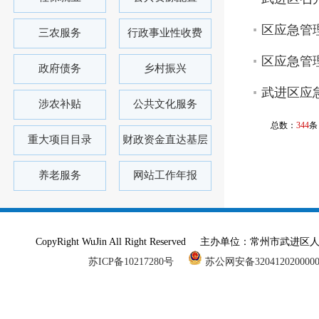
区应急管
三农服务
行政事业性收费
区应急管
政府债务
乡村振兴
武进区应
涉农补贴
公共文化服务
总数：
344
条
重大项目目录
财政资金直达基层
养老服务
网站工作年报
CopyRight WuJin All Right Reserved 主办单
苏ICP备10217280号
苏公网安备320412020000