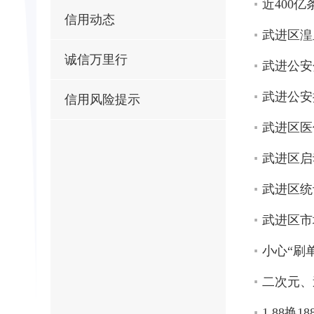
近400
信用动态
武进区湟
诚信万里行
武进公安
武进公安
信用风险提示
武进区医
武进区启
武进区统
武进区市
小心“刷
二次元、
1.88换