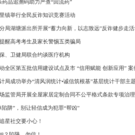
亿条药品追溯码助力严查“回流药”
里镇举行全民反诈知识竞赛活动
分局湖塘派出所开展“蓄力向新，以志致远”反诈健步走活
提醒高考考生及家长警惕五类骗局
保、卫健局联合约谈医疗机构
动全区第五批信用建设试点及市 “信用赋能 创新应用” 
计局成功举办“清风润统计•诚信筑根基”基层统计干部主
场监管局开展全屋家居定制合同不公平格式条款专项治理
单陷阱”，别让轻信成为犯罪“帮凶”
追星社交要小心！
1888？陷阱，勿信！