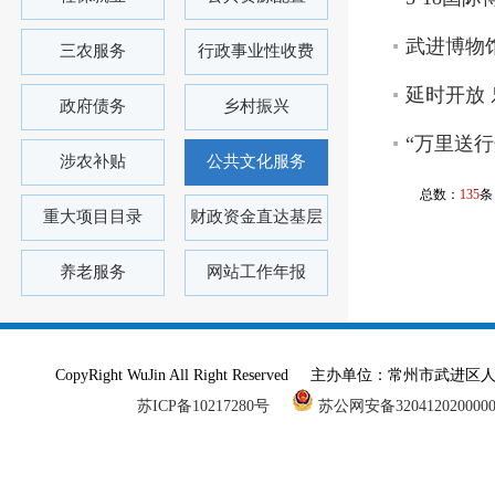
武进博物馆
三农服务
行政事业性收费
延时开放 
政府债务
乡村振兴
“万里送
涉农补贴
公共文化服务
总数：
135
条
重大项目目录
财政资金直达基层
养老服务
网站工作年报
CopyRight WuJin All Right Reserved 主办单
苏ICP备10217280号
苏公网安备320412020000