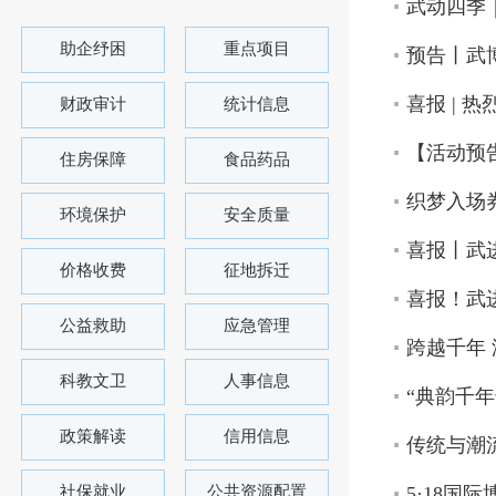
武动四季
助企纾困
重点项目
预告丨武
喜报 |
财政审计
统计信息
【活动预
住房保障
食品药品
织梦入场券
环境保护
安全质量
喜报丨武
价格收费
征地拆迁
喜报！武
公益救助
应急管理
跨越千年
科教文卫
人事信息
“典韵千
政策解读
信用信息
传统与潮
社保就业
公共资源配置
5·18国