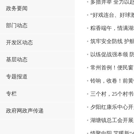
多措并举 全力以
政务要闻
“好戏连台、好球
部门动态
粽香端午，情满湖
筑牢安全防线 护
开发区动态
以练促战强本领 
基层动态
常州首例！便民窗
专题报道
铃响，收卷！前黄
专栏
三个村，25个村
夕阳红康乐中心开
政府网政声传递
湖塘镇总工会开展
情聚向阳 艾暖新