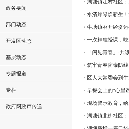
湖塘镇江村社区：
政务要闻
水清岸绿焕新生！
部门动态
牛塘镇召开经济运
一次精准授课，吃
开发区动态
「阅见青春」·共
基层动态
筑牢青春防毒防线
专题报道
区人大常委会到牛
专栏
早餐会上的“心里话
现场警示教育，给
政府网政声传递
湖塘镇北街社区：党
湖塘新增一座口袋