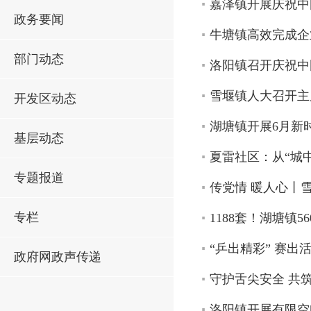
嘉泽镇开展庆祝中
政务要闻
牛塘镇高效完成企
部门动态
洛阳镇召开庆祝中
雪堰镇人大召开主
开发区动态
湖塘镇开展6月新
基层动态
夏雷社区：从“城中
专题报道
传党情 暖人心丨
专栏
1188套！湖塘镇5
“乒出精彩” 赛
政府网政声传递
守护舌尖安全 共
洛阳镇开展有限空