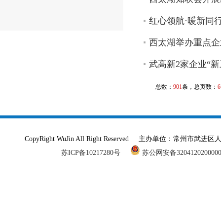
红心领航·暖新同
西太湖举办重点企
武高新2家企业“新
总数：
901
条，总页数：
6
CopyRight WuJin All Right Reserved 主办单
苏ICP备10217280号
苏公网安备320412020000