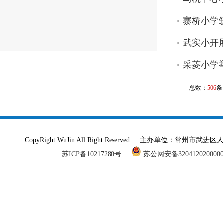
寨桥小学
武实小开
采菱小学
总数：
506
条
CopyRight WuJin All Right Reserved 主办单
苏ICP备10217280号
苏公网安备320412020000