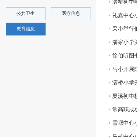
漕桥初中
公共卫生
医疗信息
礼嘉中心
采小举行
教育信息
潘家小学
徐伯昕图
马小开展
漕桥小学
夏溪初中
常高职成
雪堰中心
马杭中心小