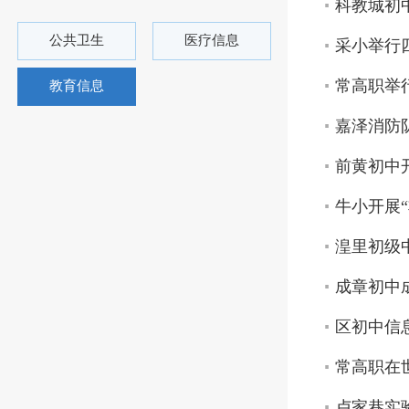
科教城初
公共卫生
医疗信息
采小举行
常高职举
教育信息
嘉泽消防
前黄初中
牛小开展
湟里初级
成章初中
区初中信
常高职在
卢家巷实