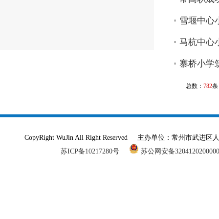
雪堰中心
马杭中心小
寨桥小学
总数：
782
条
CopyRight WuJin All Right Reserved 主办单
苏ICP备10217280号
苏公网安备320412020000