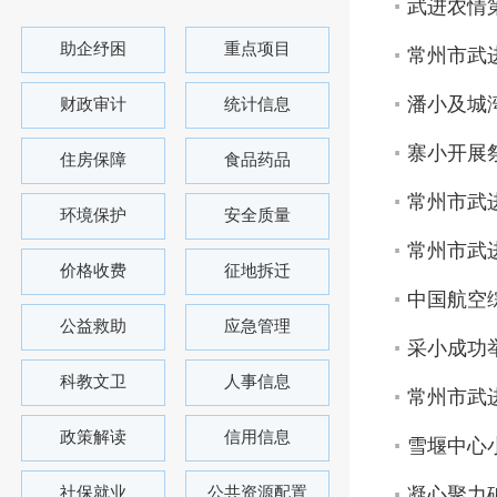
武进农情第
助企纾困
重点项目
常州市武进
潘小及城
财政审计
统计信息
寨小开展
住房保障
食品药品
常州市武进
环境保护
安全质量
常州市武进
价格收费
征地拆迁
中国航空
公益救助
应急管理
采小成功
科教文卫
人事信息
常州市武进
政策解读
信用信息
雪堰中心
社保就业
公共资源配置
凝心聚力