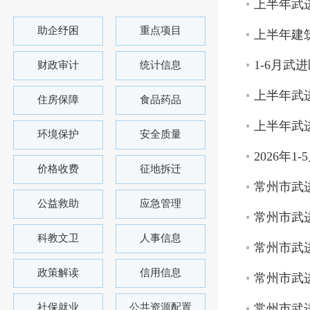
上半年武
助企纾困
重点项目
上半年建
1-6月武
财政审计
统计信息
上半年武
住房保障
食品药品
上半年武
环境保护
安全质量
2026年
价格收费
征地拆迁
常州市武进
公益救助
应急管理
常州市武进
科教文卫
人事信息
常州市武进
政策解读
信用信息
常州市武进
社保就业
公共资源配置
常州市武进