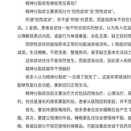
精神分裂症有哪些常见表现？
精神分裂症主要表现分为“阳性症状”及“阴性症状”。
所谓“阳性症状”，并不是“积极”的意思，而是指原本不存
话。2.妄想。患者会坚信一些不符合现实的想法，认为有人在
以理解其表达内容，或是行为单调重复、杂乱无章、缺乏目的
而阴性症状则是指原本正常的功能减退或消失。1.情感迟
减退。生活懒散，不愿洗漱、整理房间，甚至缺乏基本生活动
这些症状往往不是突然发生，而是逐渐出现，因此家人和
精神分裂症越早干预越好
很多人认为精神分裂症“一旦得了就完了”，这是非常错误
能够恢复社会功能，重新回归正常生活。
精神分裂症目前主要治疗方式包括药物治疗、心理治疗、家
的，往往是漫长的居家康复阶段。患者从医院回到家庭，并不
首先，要坚持遵医嘱用药。很多患者在症状缓解后会产生“
服。其次，要建立规律的作息。睡眠紊乱往往会使情绪不稳、
精、香烟及部分不规范使用的保健品，可能加重症状或干扰药