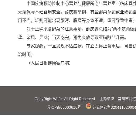
中国疾病预防控制中心营养与健康所老年营养室（临床营
无法保障基础食用安全。薛庆鑫举例，有些野菜草酸或亚硝酸
用不当，轻则可能出现腹泻、腹痛等身体不适，重可导致中毒
对于正确采食野菜的注意事项，薛庆鑫总结为“两不吃两做
盐、杂质、异味；当天吃完，避免久放导致亚硝酸盐升高。
专家提醒，一旦发现不适症状，在立即停止食用后，可尝试
治时间。
（人民日报健康客户端）
CopyRight WuJin All Right Reserved 主办
苏ICP备05003616号
苏公网安备32041102000