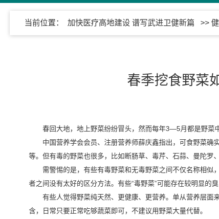
当前位置：
加快医疗高地建设 谱写武进卫健新篇
>>
健
春季挖食野菜如
春回大地，地上野菜纷纷冒头，然而每年3—5月都是野菜
中国营养学会会员、注册营养师薛庆鑫指出，可食野菜确
等。但有毒的野菜也很多，比如断肠草、毒芹、石蒜、曼陀罗
需警惕的是，有些有毒野菜和无毒野菜之间不仅名称相似，
者之间没有太好的区分方法。有些“毒野菜”可能存在较明显的
有些人觉得野菜纯天然、更健康、更营养。单从营养层面
含，日常只要正常吃够蔬菜即可，不建议用野菜大量代替。