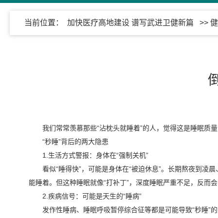
当前位置：
加快医疗高地建设 谱写武进卫健新篇
>>
健
我们常常羡慕那些“沾枕头就睡着”的人，觉得这是睡眠质量
“秒睡”背后的两大隐患
1.生活方式警报：身体在“强制关机”
看似“睡得快”，可能是身体在“被迫休息”。长期熬夜到凌
能睡着。但这种睡眠就像“打补丁”，深度睡眠严重不足，反而
2.疾病信号：可能是天生的“睡病”
发作性睡病、睡眠呼吸暂停综合征等都是可能导致“秒睡”