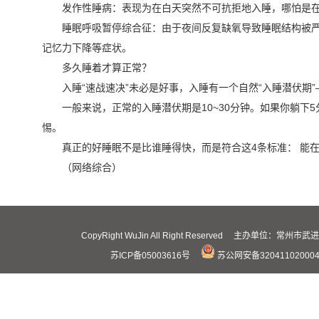
发作性睡病：表现为在白天突然不可抗拒地入睡，哪怕是
睡眠呼吸暂停综合征：由于夜间反复缺氧导致睡眠结构被
记忆力下降等症状。
多久睡着才算正常？
入睡“速战速决”未必是好事，入睡有一个自然“入睡潜伏期
一般来说，正常的入睡潜伏期是10~30分钟。如果你躺下
惕。
真正的好睡眠不是比谁睡得快，而是符合这4条标准： 能在
（网络综合）
CopyRight WuJin All Right Reserved 主办
苏ICP备05003616号
苏公网安备32041102000