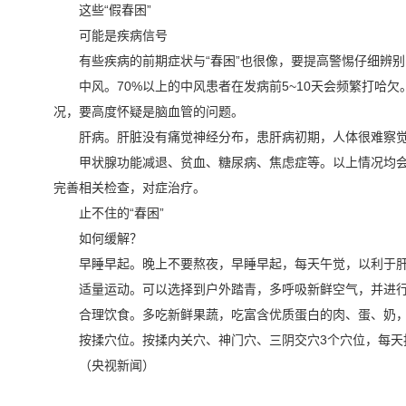
这些“假春困”
可能是疾病信号
有些疾病的前期症状与“春困”也很像，要提高警惕仔细辨
中风。70%以上的中风患者在发病前5~10天会频繁打
况，要高度怀疑是脑血管的问题。
肝病。肝脏没有痛觉神经分布，患肝病初期，人体很难察
甲状腺功能减退、贫血、糖尿病、焦虑症等。以上情况均会
完善相关检查，对症治疗。
止不住的“春困”
如何缓解？
早睡早起。晚上不要熬夜，早睡早起，每天午觉，以利于肝
适量运动。可以选择到户外踏青，多呼吸新鲜空气，并进行适
合理饮食。多吃新鲜果蔬，吃富含优质蛋白的肉、蛋、奶
按揉穴位。按揉内关穴、神门穴、三阴交穴3个穴位，每天
（央视新闻）