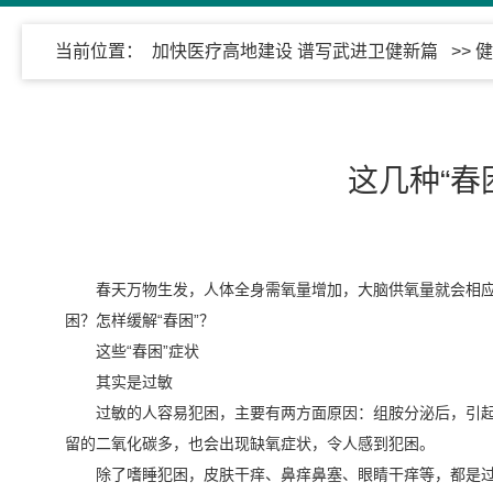
当前位置：
加快医疗高地建设 谱写武进卫健新篇
>>
健
这几种“春
春天万物生发，人体全身需氧量增加，大脑供氧量就会相应
困？怎样缓解“春困”？
这些“春困”症状
其实是过敏
过敏的人容易犯困，主要有两方面原因：组胺分泌后，引
留的二氧化碳多，也会出现缺氧症状，令人感到犯困。
除了嗜睡犯困，皮肤干痒、鼻痒鼻塞、眼睛干痒等，都是