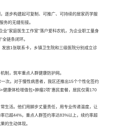
机制，逐步构建起可复制、可推广、可持续的居家药学服
护服务的无缝衔接。
业“家庭医生工作室”落户爱科农机，为企业职工量身
”全链条闭环。
群、发放1张联系卡，乡镇卫生院和三级医院分别成立诊
。
务机制，筑牢重点人群健康防护网。
一次。对于慢性病患者，我区还推出15个个性化签约
健康体检增值包+肿瘤2项”惠民套餐，居民仅需170
日常生活。他们用脚步丈量责任，用专业传递温度，让
已超44%，重点人群签约率达83%以上，续约率超
成果的生动体现。