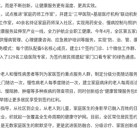
式，而是不断创新，让健康服务更有温度、更具实效。
，试点推进“家庭药师工作室”，并建立“三甲医院+基层医疗机构”联动
工作室，40余名持证家庭药师深入社区，实现用药安全、慢病控制与照
康服务延伸至产业一线，全力护航企业职工健康。今年4月，全区第五家企
提供慢病管理、心理健康咨询、应急救护培训等服务，实现“防、治、管、康
约服务模式：每个团队配备5名核心成员，建立1个签约门诊、1个微信工作
入了129名三级医院专家，为签约居民搭建起“家门口看专家”的绿色通道
龄老人和慢性病患者等列为家医签约重点服务人群，制定分级分类随访服
上门随访一次，慢性病老人每季度随访一次，建立家庭病床的老人每周巡诊
慢阻肺、肿瘤等多种疾病的筛查项目，同时创新组合“健康管理服务包B+
的举措让更多居民享受到签约红利。
药指导，从社区到企业，从老人到儿童，家庭医生的身影早已融入百姓的
业，织就起一张覆盖全生命周期的健康守护网。目前，全区常住居民签约率
后，是无数家庭医生的默默坚守，更是武进医防融合、分级诊疗、家医创新