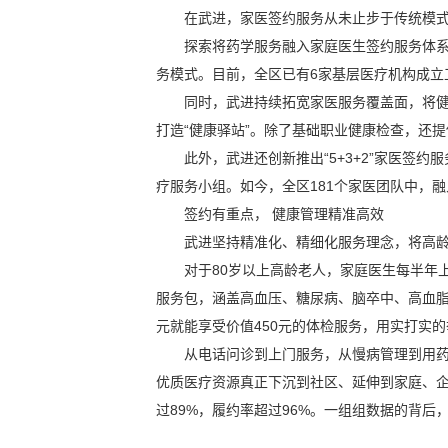
在武进，家医签约服务从未止步于传统模
探索将药学服务融入家庭医生签约服务体系
务模式。目前，全区已有6家基层医疗机构成立
同时，武进持续拓宽家医服务覆盖面，将健
打造“健康驿站”。除了基础职业健康检查，还
此外，武进还创新推出“5+3+2”家医签
疗服务小组。如今，全区181个家医团队中，融
签约有重点， 健康管理精准高效
武进坚持精准化、精细化服务理念，将高
对于80岁以上高龄老人，家庭医生每半年
服务包，涵盖高血压、糖尿病、脑卒中、高血脂、
元就能享受价值450元的体检服务，用实打实
从电话问诊到上门服务，从慢病管理到用
优质医疗资源真正下沉到社区、延伸到家庭、企
过89%，履约率超过96%。一组组数据的背