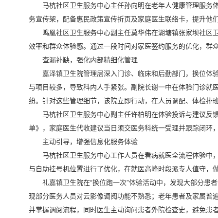
马杭社区卫生服务中心主任孙向明在老年人健康管理服务体
务宣传架，配备惠民政策宣传折页及家庭医生联络卡，提升他
鸣凰社区卫生服务中心副主任莫华伟在湖塘镇张家坝社区卫
效率和群众体验感。通过一段时间对家医签约服务的优化，群
查漏补缺，强化内部精细化管理
嘉泽镇卫生院管理层深入门诊、临床和后勤部门，换位体验
与项目较多，导致科内人手紧张。副院长谢一中在体验门诊就
纷。针对这些管理细节，该院立即行动，在人员调配、体检排
马杭社区卫生服务中心副主任许柏明在体验投诉与建议反
单》，家庭医生代收建议当日须交医务科统一受理并跟踪闭环，
主动引导，增强信息化服务体验
马杭社区卫生服务中心工作人员在看病就医全流程体验中
与自助挂号机位置进行了优化，在就医高峰时段派专人值守，
礼嘉镇卫生院在“换位跑一次”体验活动中，发现大部分患
现部分医务人员对云影像调阅功能不熟悉；老年患者及家属普
并掌握调阅流程，同时医生主动询问患者外院检查史，避免患