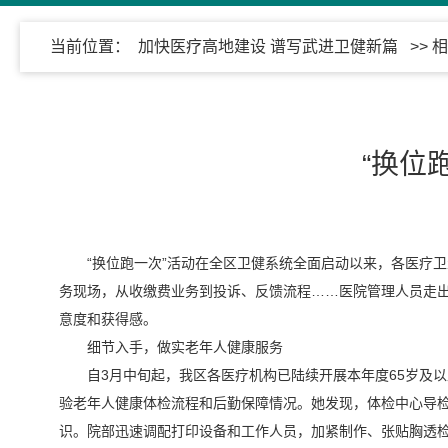
当前位置：
加快医疗高地建设 谱写武进卫健新篇
>>
相
“换位
“换位跑一次”活动在全区卫健系统全面启动以来，各医疗
务现场，从收缴费业务到投诉、反馈流程……医院管理人员走出办
意度和获得感。
细节入手，做实老年人健康服务
自3月中旬起，我区各医疗机构已陆续开展本年度65岁及
验老年人健康体检流程和后勤保障情况。她发现，体检中心导
识。院部迅速调配打印设备和工作人员，加紧制作、张贴胸透