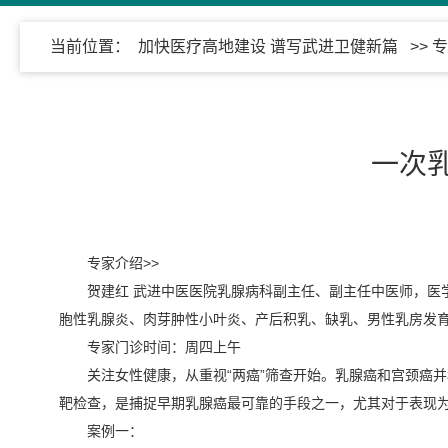
当前位置：
加快医疗高地建设 谱写武进卫健新篇
>>
专
一次
专家介绍>>
贺建红 武进中医医院乳腺病科副主任、副主任中医师，医
胞性乳腺炎、肉芽肿性小叶炎、产后积乳、缺乳、男性乳房发
专家门诊时间：周四上午
关注女性健康，从重视“两癌”筛查开始。乳腺癌和宫颈癌
靶检查，是捕捉早期乳腺癌最可靠的手段之一，尤其对于表现
案例一：