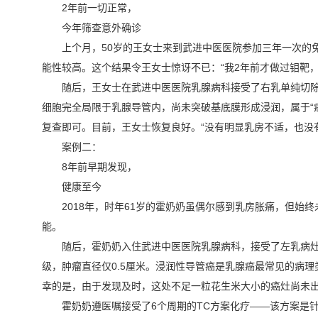
2年前一切正常，
今年筛查意外确诊
上个月，50岁的王女士来到武进中医医院参加三年一次的
能性较高。这个结果令王女士惊讶不已：“我2年前才做过钼靶
随后，王女士在武进中医医院乳腺病科接受了右乳单纯切
细胞完全局限于乳腺导管内，尚未突破基底膜形成浸润，属于“癌
复查即可。目前，王女士恢复良好。“没有明显乳房不适，也没
案例二：
8年前早期发现，
健康至今
2018年，时年61岁的霍奶奶虽偶尔感到乳房胀痛，但始
能。
随后，霍奶奶入住武进中医医院乳腺病科，接受了左乳病
级，肿瘤直径仅0.5厘米。浸润性导管癌是乳腺癌最常见的病
幸的是，由于发现及时，这处不足一粒花生米大小的癌灶尚未
霍奶奶遵医嘱接受了6个周期的TC方案化疗——该方案是