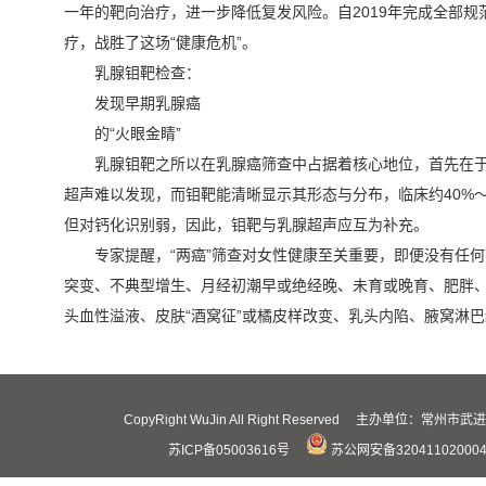
一年的靶向治疗，进一步降低复发风险。自2019年完成全部
疗，战胜了这场“健康危机”。
乳腺钼靶检查：
发现早期乳腺癌
的“火眼金睛”
乳腺钼靶之所以在乳腺癌筛查中占据着核心地位，首先在
超声难以发现，而钼靶能清晰显示其形态与分布，临床约40%
但对钙化识别弱，因此，钼靶与乳腺超声应互为补充。
专家提醒，“两癌”筛查对女性健康至关重要，即便没有任何
突变、不典型增生、月经初潮早或绝经晚、未育或晚育、肥胖、
头血性溢液、皮肤“酒窝征”或橘皮样改变、乳头内陷、腋窝淋
CopyRight WuJin All Right Reserved 主办
苏ICP备05003616号
苏公网安备32041102000