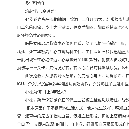
多学科协作
筑起“救心高速路”
44岁的卢先生长期抽烟、饮酒，工作压力大，经常熬夜加
口莫名的闷痛，身上大汗淋漓，休息后胸闷、胸痛的情况也不见
度怀疑急性心肌梗死。
医院立即启动胸痛中心绿色通道，给予心梗“一包药”口服，
堵死，死亡率极高！心血管病科主任、主任医师石桂良迅速置入
一度出现室性心动过速，心率飙升至190次/分，抢救人员及
损伤等重重关卡，其情况好转，转入心血管病科继续康复。经
此次抢救，从患者到达急诊，到完成心电图、明确诊断、
ICU、介入导管室等多学科团队高效协作，充分彰显了武进中
心梗为何“盯上”年轻人？
心梗，简单说就是心脏的供血血管被血栓或斑块堵住，导致
“根本原因在于不健康的生活方式，像卢先生这样，明知血
管，烟草中的尼古丁收缩血管、促进血栓形成，再加上酒精的刺
个口子’，立即启动凝血机制，血小板、纤维蛋白原聚集形成血