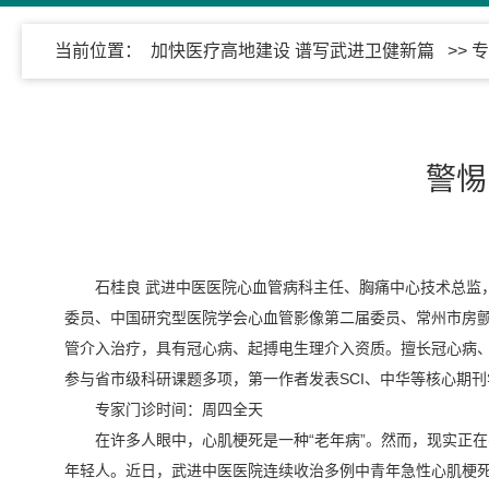
当前位置：
加快医疗高地建设 谱写武进卫健新篇
>>
专
警惕
石桂良 武进中医医院心血管病科主任、胸痛中心技术总监
委员、中国研究型医院学会心血管影像第二届委员、常州市房
管介入治疗，具有冠心病、起搏电生理介入资质。擅长冠心病
参与省市级科研课题多项，第一作者发表SCI、中华等核心期刊
专家门诊时间：周四全天
在许多人眼中，心肌梗死是一种“老年病”。然而，现实正
年轻人。近日，武进中医医院连续收治多例中青年急性心肌梗