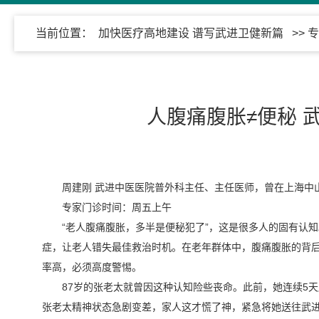
当前位置：
加快医疗高地建设 谱写武进卫健新篇
>>
专
人腹痛腹胀≠便秘 
周建刚 武进中医医院普外科主任、主任医师，曾在上海中
专家门诊时间：周五上午
“老人腹痛腹胀，多半是便秘犯了”，这是很多人的固有认
症，让老人错失最佳救治时机。在老年群体中，腹痛腹胀的背后
率高，必须高度警惕。
87岁的张老太就曾因这种认知险些丧命。此前，她连续5
张老太精神状态急剧变差，家人这才慌了神，紧急将她送往武进中