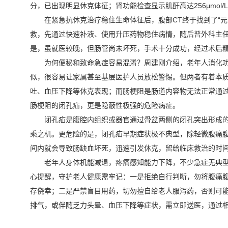
分，已出现明显休克体征；肾功能检查显示肌酐高达256μmol/
在紧急抗休克治疗稳住生命体征后，腹部CT终于找到了“
救，先通过快速补液、使用升压药物稳住病情，随后普外科主
是，虽就医较晚，但肠管尚未坏死，手术十分成功，经过术后
为何便秘和致命急症容易混淆？周建刚介绍，老年人消化
似，很容易让家属甚至基层医护人员放松警惕。但两者有着本
吐、血压下降等休克表现；而肠梗阻是肠道内容物无法正常通
肠梗阻的闭孔疝，更是隐蔽性极强的危险病症。
闭孔疝是腹腔内组织或器官通过骨盆两侧的闭孔突出形成
乘之机。更危险的是，闭孔疝早期症状极不典型，除轻微腹痛
间内就会导致肠缺血坏死，迅速引发休克，留给临床救治的时
老年人身体机能减退，疼痛感知能力下降，不少急症无典
心提醒，守护老人健康需牢记：一是拒绝自行判断，勿将腹痛
存侥幸；二是严禁盲目用药，切勿擅自给老人服泻药，否则可
排气，或伴随乏力头晕、血压下降等症状，需立即送医，通过