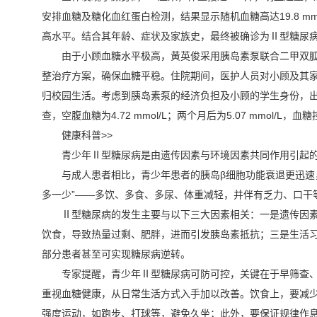
安排血糖及糖化血红蛋白检测，结果显示随机血糖高达19.8 mmol
高水平。结合其年龄、症状及家族史，最终被确诊为Ⅱ型糖尿
由于小顾血糖水平极高，黄英俊采用胰岛素泵联合二甲双
整治疗方案，确保血糖平稳。住院期间，医护人员对小顾及其
归校园生活。考虑到胰岛素泵的经济负担及小顾的学生身份，
查，空腹血糖为4.72 mmol/L；两个月后为5.07 mmol
健康科普>>
青少年Ⅱ型糖尿病是由遗传因素与环境因素共同作用引起
与成人患者相比，青少年患者的胰岛β细胞功能衰退更迅速
多一少”——多饮、多食、多尿、体重减轻，并伴有乏力、口干
Ⅱ型糖尿病的发生主要与以下三大因素相关：一是遗传因
饮食，导致热量过剩、肥胖，进而引发胰岛素抵抗；三是生活
部分患者甚至可实现糖尿病逆转。
专家提醒，青少年Ⅱ型糖尿病可防可控，关键在于早筛查、
重视血糖健康，从日常生活方式入手加以改善。饮食上，要减少
强度运动，如跑步、打球等，避免久坐；此外，要保证规律作