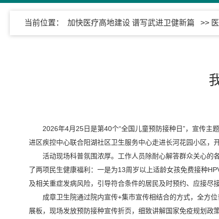
当前位置：
加快医疗高地建设 谱写武进卫健新篇
>>
医
2026年4月25日是第40个“全国儿童预防接种日”，宣
进区疾控中心联合阳湖社区卫生服务中心走进长河花园小区，
活动现场科普氛围浓厚。工作人员除耐心解答群众关心的
了两项民生健康福利：一是为13周岁以上适龄女孩免费接种HPV
及相关重症发病风险，引导符合条件的居民及时预约、应接尽
成章卫生院通过院内宣传+集市宣传相结合的方式，全方
展板，现场发放预防接种宣传折页，细致讲解国家免疫规划政