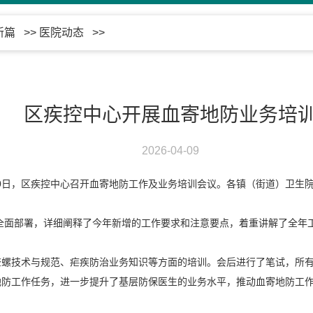
新篇
>>
医院动态
>>
区疾控中心开展血寄地防业务培
2026-04-09
月30日，区疾控中心召开血寄地防工作及业务培训会议。各镇（街道）卫生
了全面部署，详细阐释了今年新增的工作要求和注意要点，着重讲解了全年
查螺技术与规范、疟疾防治业务知识等方面的培训。会后进行了笔试，所
地防工作任务，进一步提升了基层防保医生的业务水平，推动血寄地防工