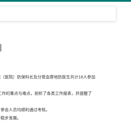
训
院（医院）防保科长及分管血寄地防医生共计18人参加
工作的重点与难点，剖析了各类工作报表，并提醒了
有参会人员均顺利通过考核。
作稳步发展。