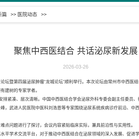
新篇
>>
医院动态
>>
聚焦中西医结合 共话泌尿新发展
2026-03-26
论坛暨第四届泌尿肿瘤“龙城论坛”顺利举行。本次论坛由常州市中西医
颇有建树的专家学者。
容安排紧凑、层次清晰。中国中西医结合学会泌尿外科专委会副主任委员、
云峰，武进人民医院中医科刘浩恩等专家围绕泌尿系统疾病诊疗前沿、中
与难点问题进行了探讨，会议内容紧贴临床实际，兼具前沿性与实用性。
高水平学术交流平台，对于推动中西医结合在泌尿领域的深入发展、促进