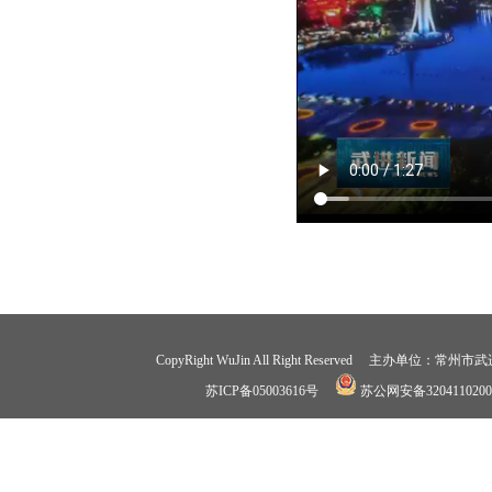
CopyRight WuJin All Right Reserved 
苏ICP备05003616号
苏公网安备3204110200