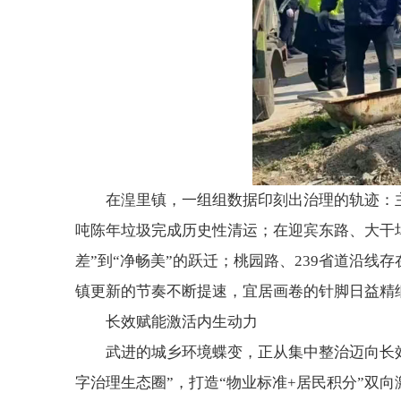
在湟里镇，一组组数据印刻出治理的轨迹：主干
吨陈年垃圾完成历史性清运；在迎宾东路、大干埠
差”到“净畅美”的跃迁；桃园路、239省道沿线
镇更新的节奏不断提速，宜居画卷的针脚日益精
长效赋能激活内生动力
武进的城乡环境蝶变，正从集中整治迈向长
字治理生态圈”，打造“物业标准+居民积分”双