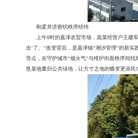
刚柔并济密织秩序经纬
上午8时的嘉泽农贸市场，蔬菜经营户王建
击’了。”改变背后，是嘉泽镇“潮汐管理”的新
导点，在守护城市“烟火气”与维护街面秩序间找
垦菜地重归公共绿地，让方寸之地的蝶变更添民