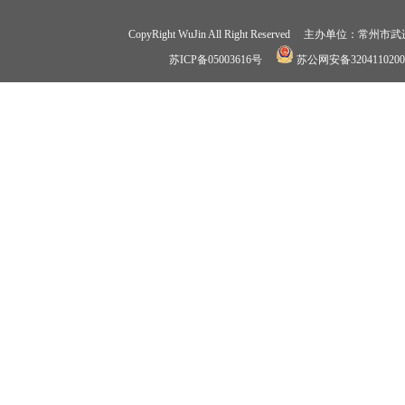
CopyRight WuJin All Right Reserved 
苏ICP备05003616号
苏公网安备3204110200