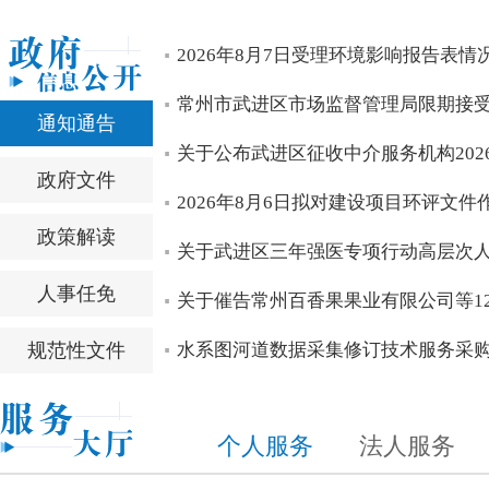
区四套班子领导开展高温慰问活动
全区服务业高质量发展会议召开 全力打造具有武进辨识度、
区四套班子领导开展“八一”走访慰问
中国共产党常州市武进区第十四届委员会召开第一次全体会
中国共产党常州市武进区第十四次代表大会胜利闭幕
区第十四次党代会主席团常务委员会委员看望党代表
null
2026年8月7日受理环境影响报告表情
null
null
null
null
null
常州市武进区市场监督管理局限期接
通知通告
关于公布武进区征收中介服务机构202
政府文件
2026年8月6日拟对建设项目环评文
政策解读
关于武进区三年强医专项行动高层次
人事任免
关于催告常州百香果果业有限公司等12
规范性文件
水系图河道数据采集修订技术服务采
个人服务
法人服务