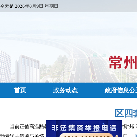
今天是
2026年8月9日 星期日
首页
政务动态
政府信息公
区四
当前正值高温酷暑天气，武进各行各业一线劳动者不惧“烤
动者送去清凉与关怀，并通过他们向全区奋战在高温下的广......