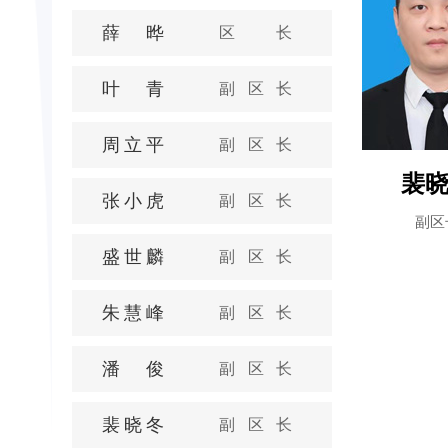
薛晔
区长
叶青
副区长
周立平
副区长
裴
张小虎
副区长
副区
盛世麟
副区长
朱慧峰
副区长
潘俊
副区长
裴晓冬
副区长