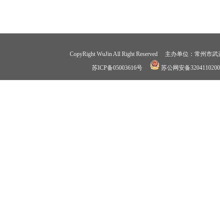
CopyRight WuJin All Right Reserved 
苏ICP备05003616号
苏公网安备3204110200