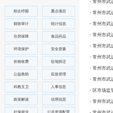
常州市武进
助企纾困
重点项目
常州市武进
常州市武进
财政审计
统计信息
常州市武进
住房保障
食品药品
常州市武进
环境保护
安全质量
常州市武进
价格收费
征地拆迁
常州市武进
公益救助
应急管理
常州市武进
科教文卫
人事信息
区市场监
政策解读
信用信息
常州市武进
社保就业
公共资源配置
常州市武