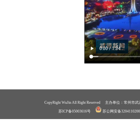
CopyRight WuJin All Right Reserved 
苏ICP备05003616号
苏公网安备3204110200