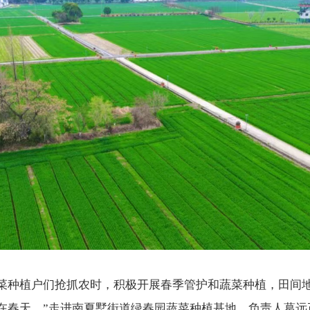
菜种植户们抢抓农时，积极开展春季管护和蔬菜种植，田间地
在春天。”走进南夏墅街道绿春园蔬菜种植基地，负责人葛远