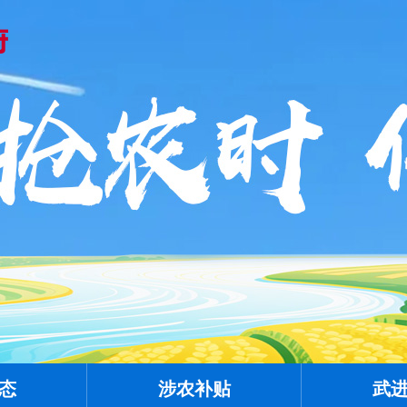
态
涉农补贴
武