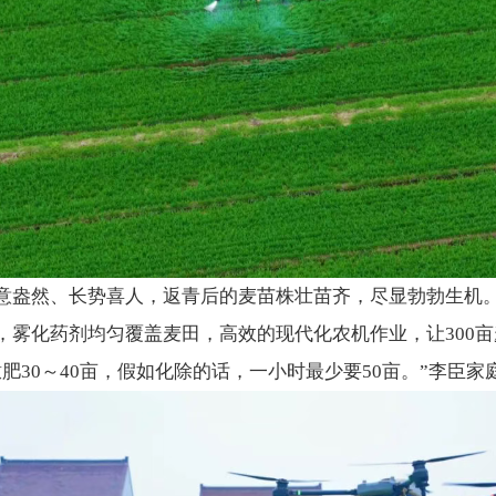
意盎然、长势喜人，返青后的麦苗株壮苗齐，尽显勃勃生机
，雾化药剂均匀覆盖麦田，高效的现代化农机作业，让300
肥30～40亩，假如化除的话，一小时最少要50亩。”李臣