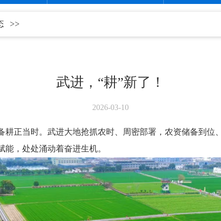
态
>>
武进，“耕”新了！
2026-03-10
备耕正当时。武进大地抢抓农时、周密部署，农资储备到位
赋能，处处涌动着奋进生机。