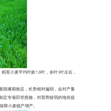
稻茬小麦平均叶龄7.8叶，余叶3叶左右，
麦因播期推迟，长势相对偏弱，会对产量
制定专项田管措施，对苗势较弱的地块提
，保障小麦稳产增产。