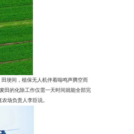
。田埂间，植保无人机伴着嗡鸣声腾空而
亩麦田的化除工作仅需一天时间就能全部完
家庭农场负责人李臣说。