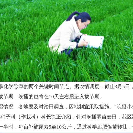
季化学除草的两个关键时间节点。据农情调度，截止3月5日，
拔节期，晚播的也将在10天左右后进入拔节期。
湿情况，各地要及时踏田调查，因地制宜采取措施。“晚播小
心种子科（作栽科）科长徐正介绍，针对晚播弱苗麦田，我区
一半时，每亩补施尿素5至10公斤，通过科学追肥促苗转壮